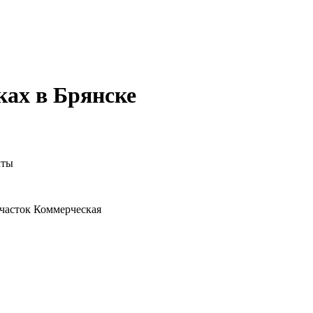
ках в Брянске
кты
часток
Коммерческая