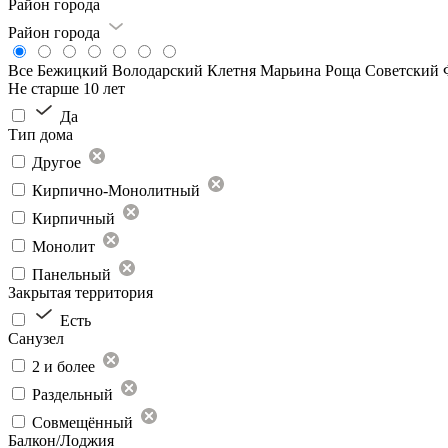
Район города
Район города
Все
Бежицкий
Володарский
Клетня
Марьина Роща
Советский
Не старше 10 лет
Да
Тип дома
Другое
Кирпично-Монолитный
Кирпичный
Монолит
Панельный
Закрытая территория
Есть
Санузел
2 и более
Раздельный
Совмещённый
Балкон/Лоджия