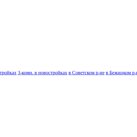
стройках
3-комн. в новостройках
в Советском р-не
в Бежицком р-