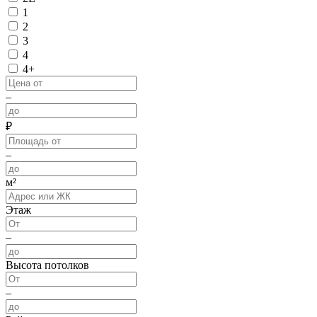
1
2
3
4
4+
–
₽
–
м²
Этаж
–
Высота потолков
–