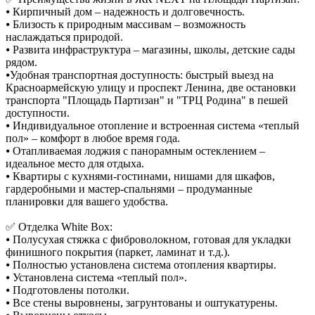
⦁ Кирпичный дом – надежность и долговечность.
⦁ Близость к природны
м массивам – возможность
наслаждаться природой.
⦁ Развита инфраструктура – магазины, школы, детские сады
рядом.
⦁Удобная транспортная доступность: быстрый выезд на
Красноармейскую улицу и проспект Ленина, две остановки
транспорта "Площадь Партизан" и "ТРЦ Родина" в пешей
доступности.
⦁ Индивидуальное отопление и встроенная система «теплый
пол» – комфорт в любое время года.
⦁ Отапливаемая лоджия с панорамным остеклением –
идеальное место для отдыха.
⦁ Квартиры с кухнями-гостинами, нишами для шкафов,
гардеробными и мастер-спальнями – продуманные
планировки для вашего удобства.
✅ Отделка White Box:
⦁ Полусухая стяжка с фиброволокном, готовая для укладки
финишного покрытия (паркет, ламинат и т.д.).
⦁ Полностью установлена система отопления квартиры.
⦁ Установлена система «теплый пол».
⦁ Подготовлены потолки.
⦁ Все стены выровнены, загрунтованы и оштукатурены.