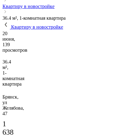
Квартиру в новостройке
36.4 м², 1-комнатная квартира
Квартиру в новостройке
20
июня,
139
просмотров
36.4
м²,
1-
комнатная
квартира
Брянск,
ул
Желябова,
47
1
638