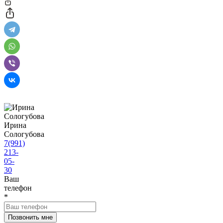
Ирина
Сологубова
7(991)
213-
05-
30
Ваш
телефон
*