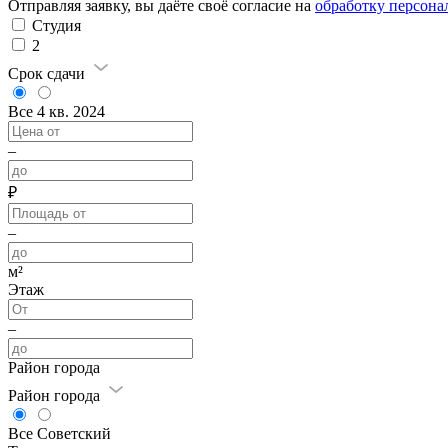
Отправляя заявку, вы даёте своё согласие на
обработку персон
Студия
2
Срок сдачи
Все
4 кв. 2024
–
₽
–
м²
Этаж
–
Район города
Район города
Все
Советский