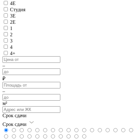
4Е
Студия
3Е
2Е
1
2
3
4
4+
–
₽
–
м²
Срок сдачи
Срок сдачи