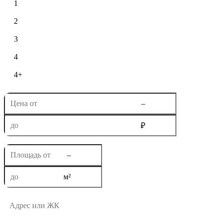
1
2
3
4
4+
–
₽
–
м²