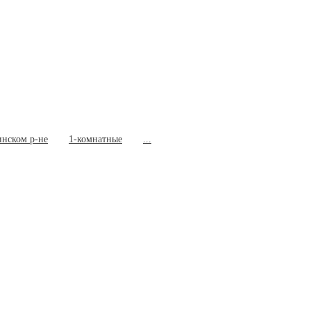
инском р-не
1-комнатные
...