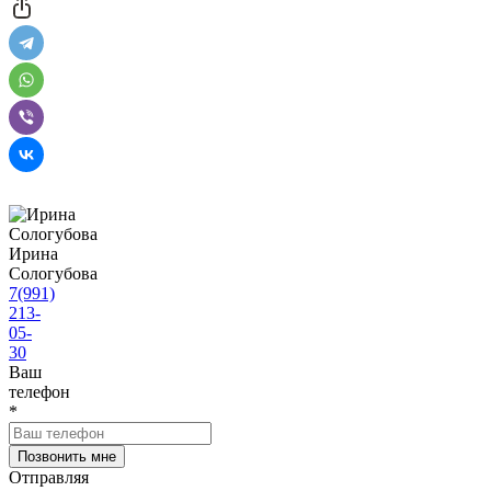
Ирина
Сологубова
7(991)
213-
05-
30
Ваш
телефон
*
Отправляя