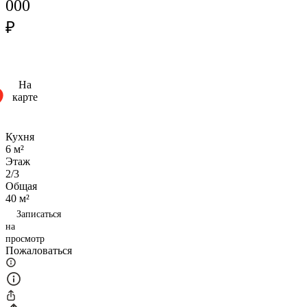
000
₽
На
карте
Кухня
6 м²
Этаж
2/3
Общая
40 м²
Записаться
на
просмотр
Пожаловаться