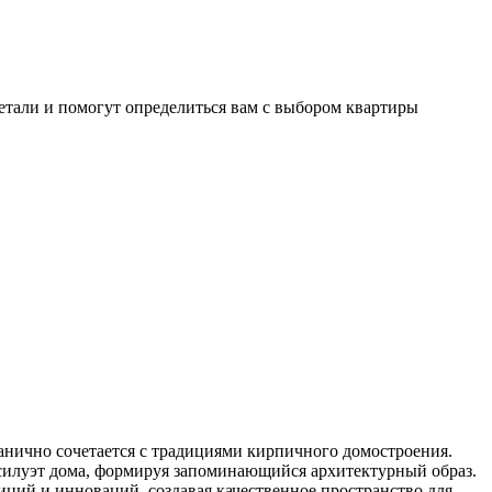
етали и помогут определиться вам с выбором квартиры
анично сочетается с традициями кирпичного домостроения.
 силуэт дома, формируя запоминающийся архитектурный образ.
ций и инноваций, создавая качественное пространство для