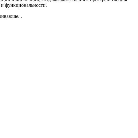
е и функциональности.
звивающе
...