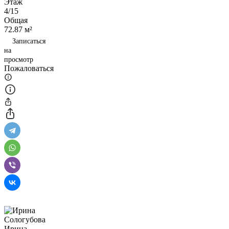
Этаж
4/15
Общая
72.87 м²
Записаться
на
просмотр
Пожаловаться
Ирина