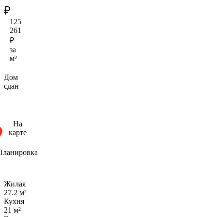
₽
125
261
₽
за
м²
Дом
сдан
На
карте
Планировка
Жилая
27.2 м²
Кухня
21 м²