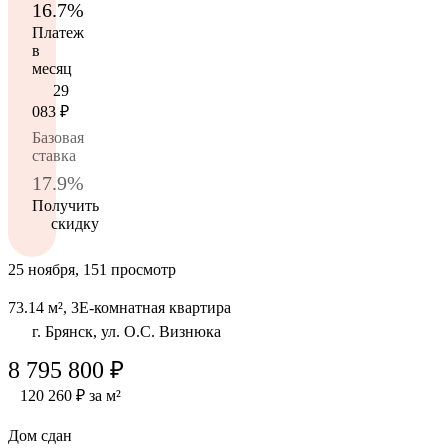
16.7%
Платеж
в
месяц
29
083
₽
Базовая
ставка
17.9%
Получить
скидку
25 ноября, 151 просмотр
73.14 м², 3Е-комнатная квартира
г. Брянск, ул. О.С. Визнюка
8 795 800 ₽
120 260 ₽ за м²
Дом сдан