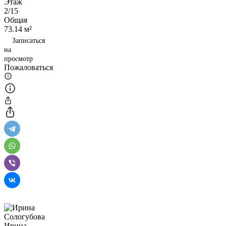
Этаж
2/15
Общая
73.14 м²
Записаться
на
просмотр
Пожаловаться
Ирина