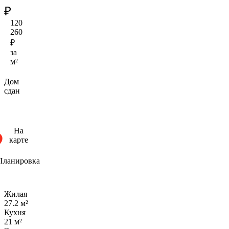
₽
120
260
₽
за
м²
Дом
сдан
На
карте
Планировка
Жилая
27.2 м²
Кухня
21 м²