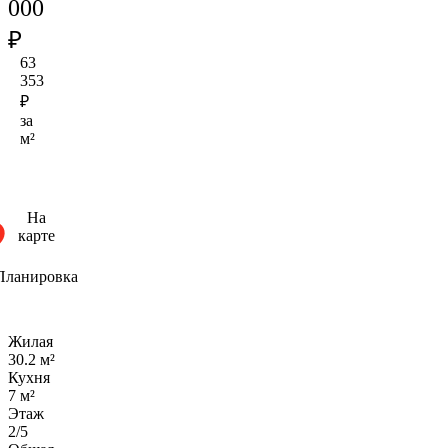
000
₽
63
353
₽
за
м²
На
карте
Планировка
Жилая
30.2 м²
Кухня
7 м²
Этаж
2/5