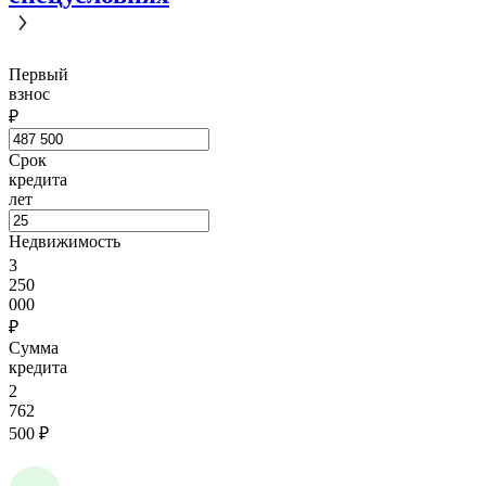
Первый
взнос
₽
Срок
кредита
лет
Недвижимость
3
250
000
₽
Сумма
кредита
2
762
500
₽