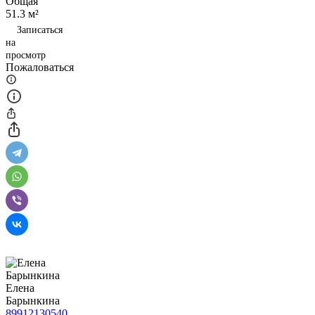
Общая
51.3 м²
Записаться
на
просмотр
Пожаловаться
Елена
Барынкина
89912130540