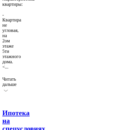
квартиры:
-
Квартира
не
угловая,
на
2ом
этаже
5ти
этажного
дома.
<
...
Читать
дальше
Ипотека
на
спецусловиях