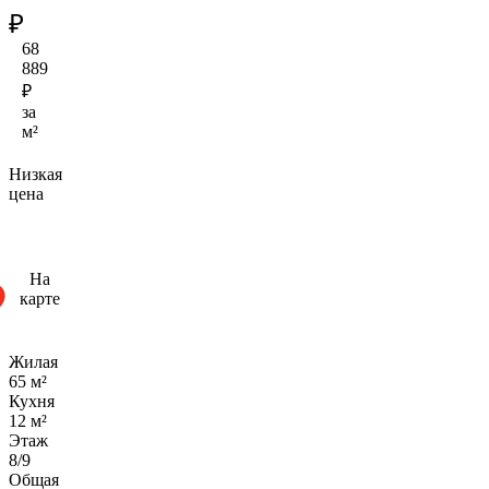
₽
68
889
₽
за
м²
Низкая
цена
На
карте
Жилая
65 м²
Кухня
12 м²
Этаж
8/9
Общая