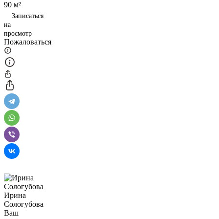
90 м²
Записаться
на
просмотр
Пожаловаться
Ирина
Сологубова
Ваш