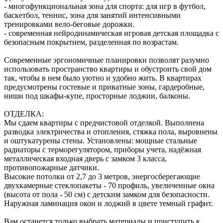
- многофункциональная зона для спорта: для игр в футбол,
баскетбол, теннис, зона для занятий интенсивными
тренировками вело-беговые дорожки.
- современная нейродинамическая игровая детская площадка с
безопасным покрытием, разделенная по возрастам.
Современные эргономичные планировки позволят разумно
использовать пространство квартиры и обустроить свой дом
так, чтобы в нем было уютно и удобно жить. В квартирах
предусмотрены гостевые и приватные зоны, гардеробные,
ниши под шкафы-купе, просторные лоджии, балконы.
ОТДЕЛКА:
Мы сдаем квартиры с предчистовой отделкой. Выполнена
разводка электричества и отопления, стяжка пола, выровнены
и оштукатурены стены. Установлены: мощные стальные
радиаторы с терморегулятором, приборы учета, надёжная
металлическая входная дверь с замком 3 класса,
противопожарные датчики.
Высокие потолки от 2,7 до 3 метров, энергосберегающие
двухкамерные стеклопакеты - 70 профиль, увеличенные окна
(высота от пола - 50 см) с детским замком для безопасности.
Наружная ламинация окон и лоджий в цвете темный графит.
Вам останется только выбрать материалы и приступить к