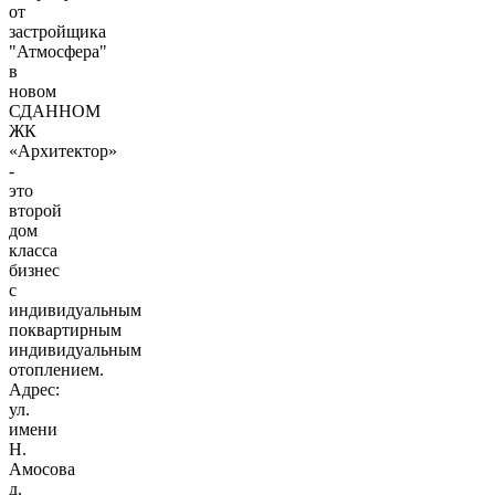
от
застройщика
"Атмосфера"
в
новом
СДАННОМ
ЖК
«Архитектор»
-
это
второй
дом
класса
бизнес
с
индивидуальным
поквартирным
индивидуальным
отоплением.
Адрес:
ул.
имени
Н.
Амосова
д.