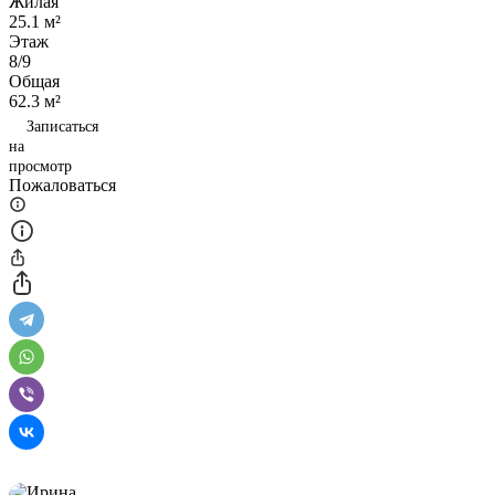
Жилая
25.1 м²
Этаж
8/9
Общая
62.3 м²
Записаться
на
просмотр
Пожаловаться