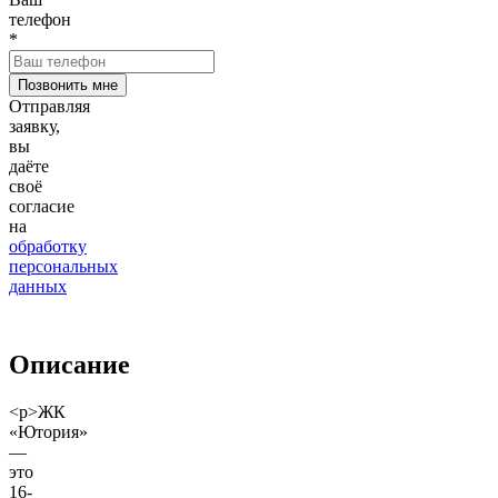
телефон
*
Отправляя
заявку,
вы
даёте
своё
согласие
на
обработку
персональных
данных
Описание
<p>ЖК
«Ютория»
—
это
16-