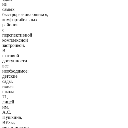
из
самых
быстроразвивающихся,
комфортабельных
районов
с
перспективной
комплексной
застройкой.
В
шаговой
доступности
все
необходимое:
детские
сады,
новая
школа
71,
лицей
им.
А.С.
Пушкина,
ВУЗы,
медицинские