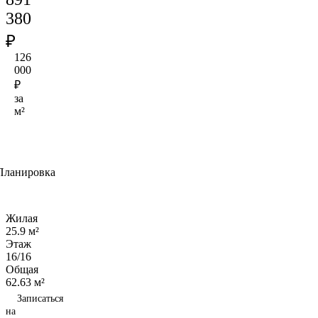
380
₽
126
000
₽
за
м²
Планировка
Жилая
25.9 м²
Этаж
16/16
Общая
62.63 м²
Записаться
на