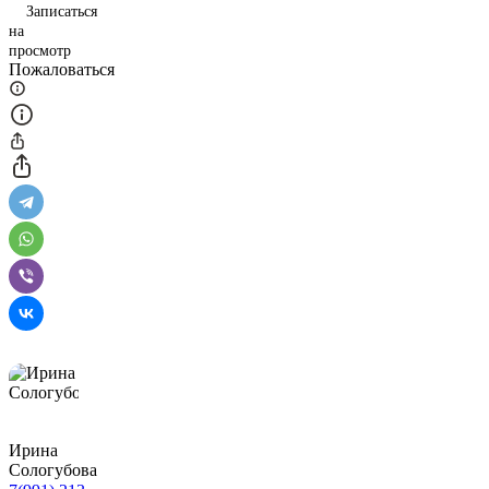
Записаться
на
просмотр
Пожаловаться
Ирина
Сологубова