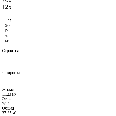
125
₽
127
500
₽
за
м²
Строится
Планировка
Жилая
11.23 м²
Этаж
7/14
Общая
37.35 м²