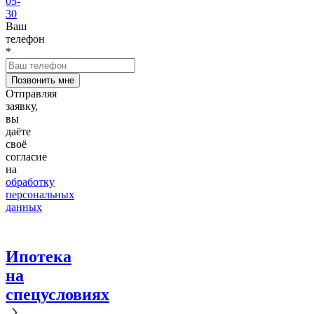
05-
30
Ваш
телефон
*
Отправляя
заявку,
вы
даёте
своё
согласие
на
обработку
персональных
данных
Ипотека
на
спецусловиях