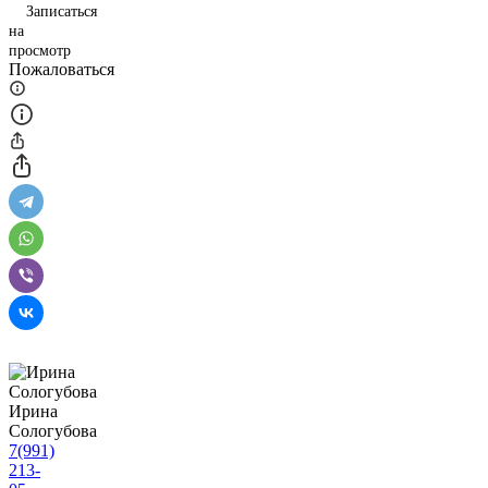
Записаться
на
просмотр
Пожаловаться
Ирина
Сологубова
7(991)
213-