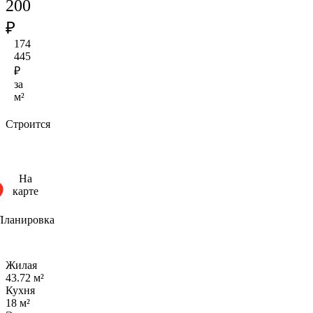
200
₽
174
445
₽
за
м²
Строится
На
карте
Планировка
Жилая
43.72 м²
Кухня
18 м²