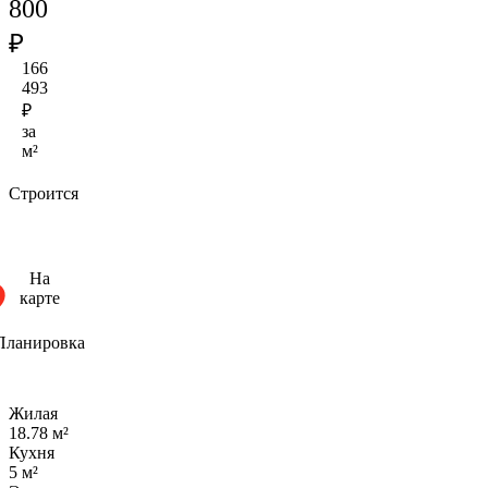
800
₽
166
493
₽
за
м²
Строится
На
карте
Планировка
Жилая
18.78 м²
Кухня
5 м²