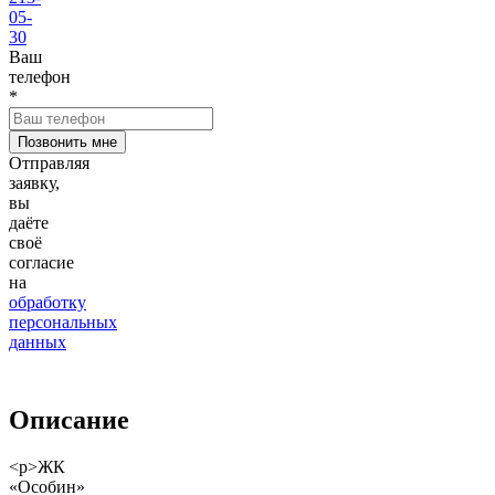
05-
30
Ваш
телефон
*
Отправляя
заявку,
вы
даёте
своё
согласие
на
обработку
персональных
данных
Описание
<p>ЖК
«Особин»