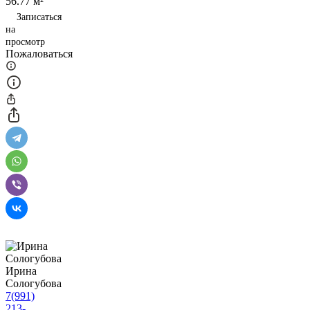
56.77 м²
Записаться
на
просмотр
Пожаловаться
Ирина
Сологубова
7(991)
213-