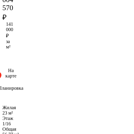
570
₽
141
000
₽
за
м²
На
карте
Планировка
Жилая
23 м²
Этаж
1/16
Общая