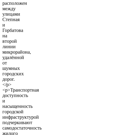
расположен
между
улицами
Степная
и
Горбатова
на
второй
линии
микрорайона,
удалённой
от
шумных
городских
дорог.
</p>
<p>Транспортная
доступность
и
насыщенность
городской
инфраструктурой
подчеркивают
самодостаточность
жилого