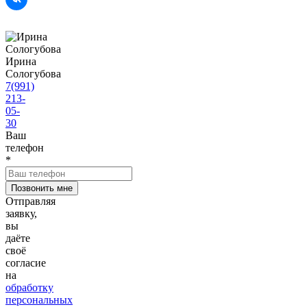
Ирина
Сологубова
7(991)
213-
05-
30
Ваш
телефон
*
Отправляя
заявку,
вы
даёте
своё
согласие
на
обработку
персональных