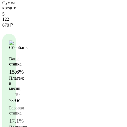
Сумма
кредита
5
122
670
₽
Ваша
ставка
15.6%
Платеж
в
месяц
19
739
₽
Базовая
ставка
17.1%