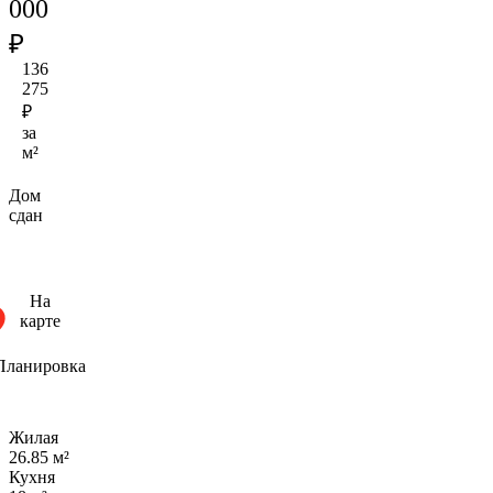
000
₽
136
275
₽
за
м²
Дом
сдан
На
карте
Планировка
Жилая
26.85 м²
Кухня