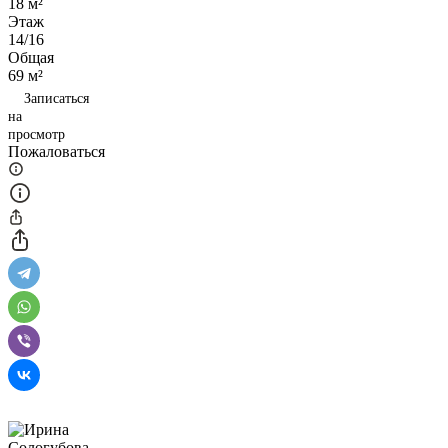
18 м²
Этаж
14/16
Общая
69 м²
Записаться
на
просмотр
Пожаловаться