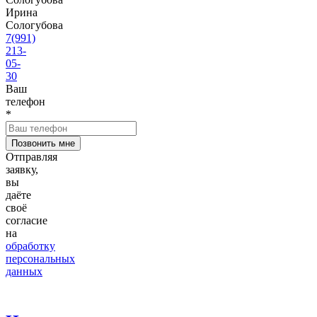
Ирина
Сологубова
7(991)
213-
05-
30
Ваш
телефон
*
Отправляя
заявку,
вы
даёте
своё
согласие
на
обработку
персональных
данных