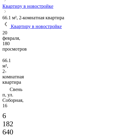
Квартиру в новостройке
66.1 м², 2-комнатная квартира
Квартиру в новостройке
20
февраля,
180
просмотров
66.1
м²,
2-
комнатная
квартира
Свень
п, ул.
Соборная,
16
6
182
640