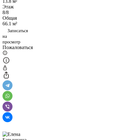
13.8 м²
Этаж
8/8
Общая
66.1 м²
Записаться
на
просмотр
Пожаловаться