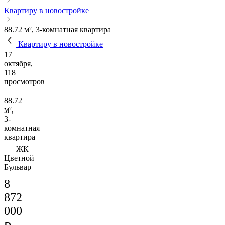
Квартиру в новостройке
88.72 м², 3-комнатная квартира
Квартиру в новостройке
17
октября,
118
просмотров
88.72
м²,
3-
комнатная
квартира
ЖК
Цветной
Бульвар
8
872
000