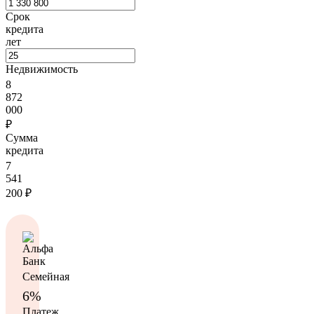
Срок
кредита
лет
Недвижимость
8
872
000
₽
Сумма
кредита
7
541
200
₽
Семейная
6%
Платеж