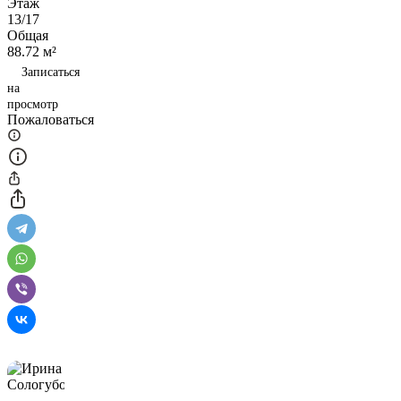
Этаж
13/17
Общая
88.72 м²
Записаться
на
просмотр
Пожаловаться