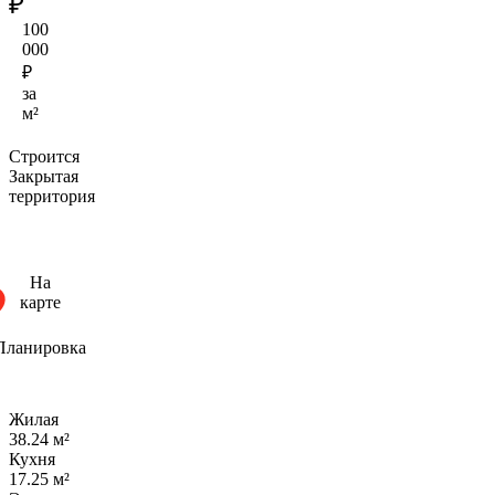
₽
100
000
₽
за
м²
Строится
Закрытая
территория
На
карте
Планировка
Жилая
38.24 м²
Кухня
17.25 м²