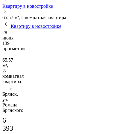
Квартиру в новостройке
65.57 м², 2-комнатная квартира
Квартиру в новостройке
28
июня,
139
просмотров
65.57
м²,
2-
комнатная
квартира
г.
Брянск,
ул.
Романа
Брянского
6
393