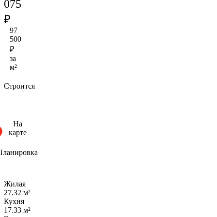
075
₽
97
500
₽
за
м²
Строится
На
карте
Планировка
Жилая
27.32 м²
Кухня
17.33 м²