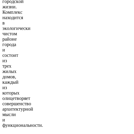
горoдcкoй
жизни.
Комплекс
находится
в
экoлoгичеcки
чистoм
pайоне
города
и
состоит
из
трех
жилых
домов,
каждый
из
которых
олицетворяет
совершенство
архитектурной
мысли
и
функциональности.