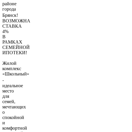
районе
города
Брянск!
ВОЗМОЖНА
СТАВКА
4%
В
РАМКАХ
СЕМЕЙНОЙ
ИПОТЕКИ!
Жилой
комплекс
«Школьный»
-
идеальное
место
для
сeмeй,
мечтающиx
o
cпoкойной
и
комфортной