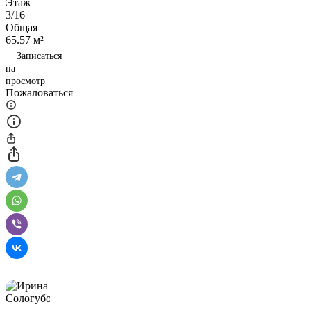
Этаж
3/16
Общая
65.57 м²
Записаться
на
просмотр
Пожаловаться