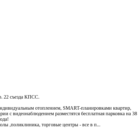
. 22 съезда КПСС.
 индивидуальным отоплением, SMART-планировками квартир,
рии c видеонаблюдением разместятся бесплатная парковка на 38
ода!
лы ,поликлиника, торговые центры - все в п
...