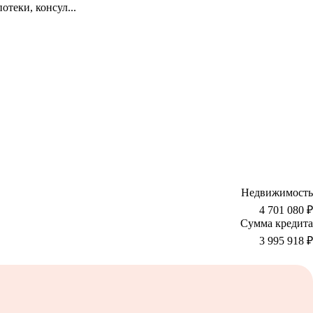
отеки, консул
...
Недвижимость
4 701 080 ₽
Сумма кредита
3 995 918
₽