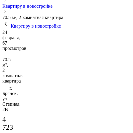
Квартиру в новостройке
70.5 м², 2-комнатная квартира
Квартиру в новостройке
24
февраля,
67
просмотров
70.5
м²,
2-
комнатная
квартира
г.
Брянск,
ул.
Степная,
2В
4
723