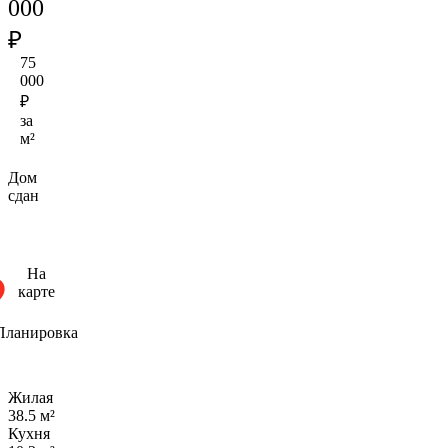
000
₽
75
000
₽
за
м²
Дом
сдан
На
карте
Планировка
Жилая
38.5 м²
Кухня