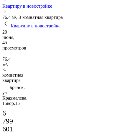
Квартиру в новостройке
76.4 м², 3-комнатная квартира
Квартиру в новостройке
20
июня,
45
просмотров
76.4
м²,
3-
комнатная
квартира
Брянск,
ул
Крахмалева,
15кор.15
6
799
601