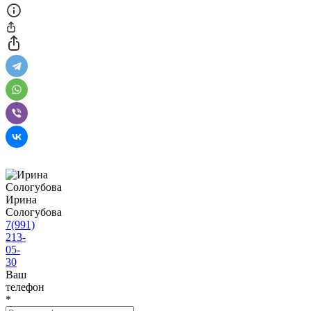
Ирина
Сологубова
7(991)
213-
05-
30
Ваш
телефон
*