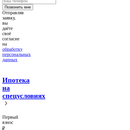
Отправляя
заявку,
вы
даёте
своё
согласие
на
обработку
персональных
данных
Ипотека
на
спецусловиях
Первый
взнос
₽