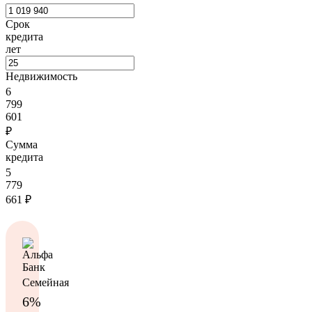
Срок
кредита
лет
Недвижимость
6
799
601
₽
Сумма
кредита
5
779
661
₽
Семейная
6%