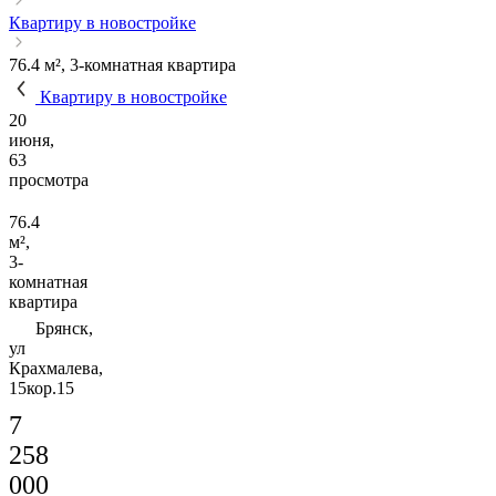
Квартиру в новостройке
76.4 м², 3-комнатная квартира
Квартиру в новостройке
20
июня,
63
просмотра
76.4
м²,
3-
комнатная
квартира
Брянск,
ул
Крахмалева,
15кор.15
7
258
000