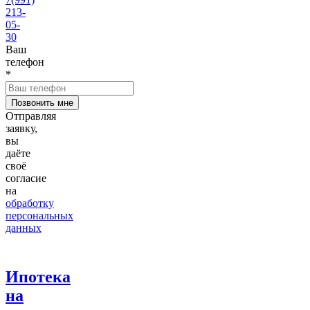
213-
05-
30
Ваш
телефон
*
Отправляя
заявку,
вы
даёте
своё
согласие
на
обработку
персональных
данных
Ипотека
на