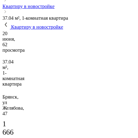
Квартиру в новостройке
37.04 м², 1-комнатная квартира
Квартиру в новостройке
20
июня,
62
просмотра
37.04
м²,
1-
комнатная
квартира
Брянск,
ул
Желябова,
47
1
666