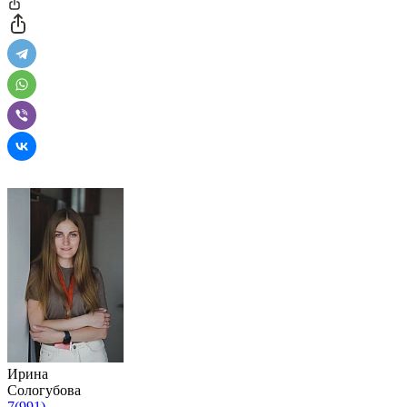
Ирина
Сологубова
7(991)