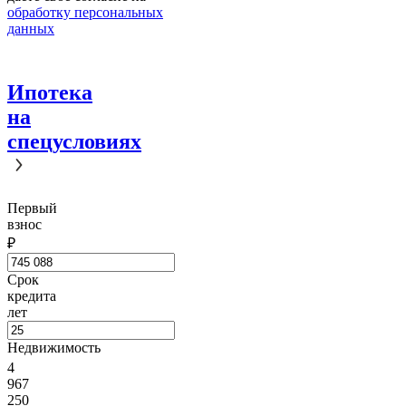
обработку персональных
данных
Ипотека
на
спецусловиях
Первый
взнос
₽
Срок
кредита
лет
Недвижимость
4
967
250