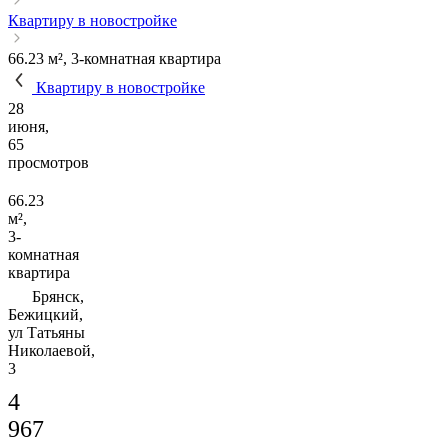
Квартиру в новостройке
66.23 м², 3-комнатная квартира
Квартиру в новостройке
28
июня,
65
просмотров
66.23
м²,
3-
комнатная
квартира
Брянск,
Бежицкий,
ул Татьяны
Николаевой,
3
4
967