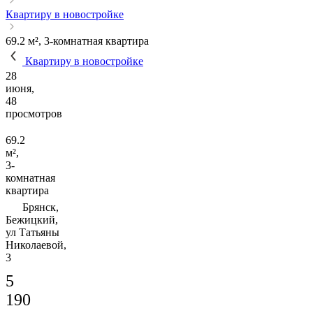
Квартиру в новостройке
69.2 м², 3-комнатная квартира
Квартиру в новостройке
28
июня,
48
просмотров
69.2
м²,
3-
комнатная
квартира
Брянск,
Бежицкий,
ул Татьяны
Николаевой,
3
5
190