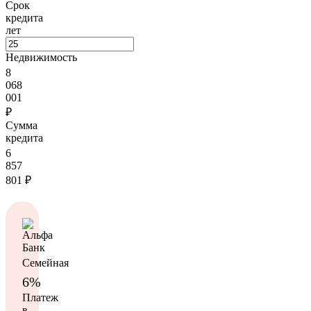
Срок
кредита
лет
Недвижимость
8
068
001
₽
Сумма
кредита
6
857
801
₽
Семейная
6%
Платеж
в