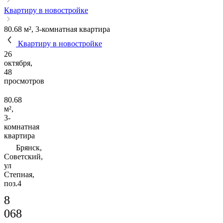
Квартиру в новостройке
80.68 м², 3-комнатная квартира
Квартиру в новостройке
26
октября,
48
просмотров
80.68
м²,
3-
комнатная
квартира
Брянск,
Советский,
ул
Степная,
поз.4
8
068