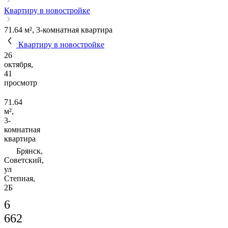
Квартиру в новостройке
71.64 м², 3-комнатная квартира
Квартиру в новостройке
26
октября,
41
просмотр
71.64
м²,
3-
комнатная
квартира
Брянск,
Советский,
ул
Степная,
2Б
6
662