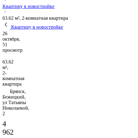
Квартиру в новостройке
63.62 м², 2-комнатная квартира
Квартиру в новостройке
26
октября,
51
просмотр
63.62
м²,
2-
комнатная
квартира
Брянск,
Бежицкий,
ул Татьяны
Николаевой,
2
4
962