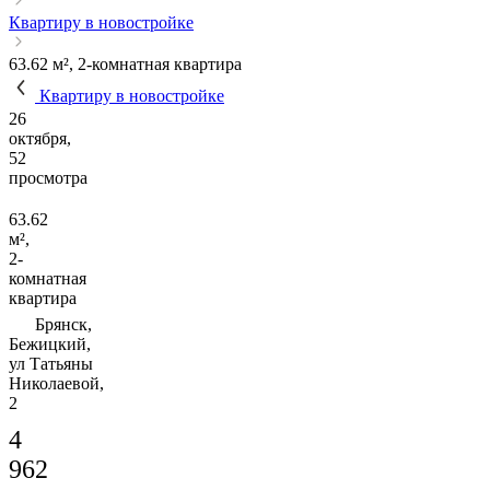
Квартиру в новостройке
63.62 м², 2-комнатная квартира
Квартиру в новостройке
26
октября,
52
просмотра
63.62
м²,
2-
комнатная
квартира
Брянск,
Бежицкий,
ул Татьяны
Николаевой,
2
4
962