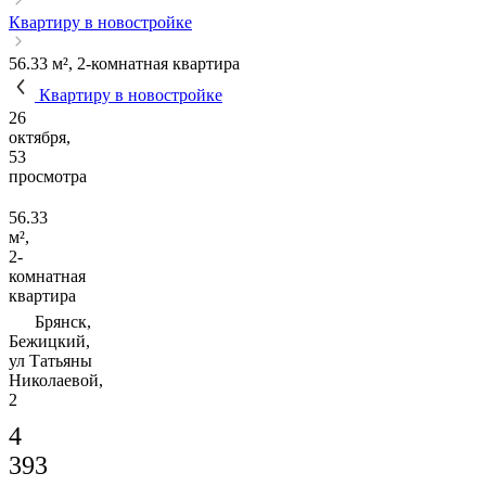
Квартиру в новостройке
56.33 м², 2-комнатная квартира
Квартиру в новостройке
26
октября,
53
просмотра
56.33
м²,
2-
комнатная
квартира
Брянск,
Бежицкий,
ул Татьяны
Николаевой,
2
4
393