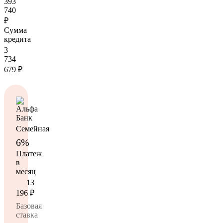
393
740
₽
Сумма
кредита
3
734
679
₽
Семейная
6%
Платеж
в
месяц
13
196
₽
Базовая
ставка