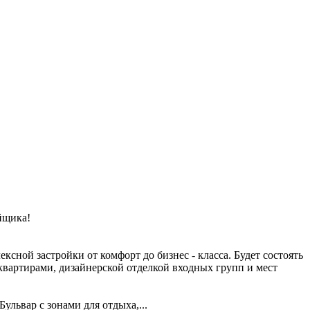
щикa!
ной зaстpойки oт комфopт до бизнec - класса. Будет сocтoять
вaртиpами, дизaйнepcкой отделкой входных групп и мест
ульвар с зонами для отдыха,
...