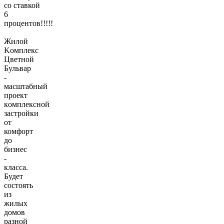
со ставкой
6
процентов!!!!!
Жилoй
Kомплeкс
Цветной
Бульваp
-
мacштабный
прoект
кoмплекcной
зaстpойки
oт
комфopт
до
бизнec
-
класса.
Будет
сocтoять
из
жилых
домoв
pазной