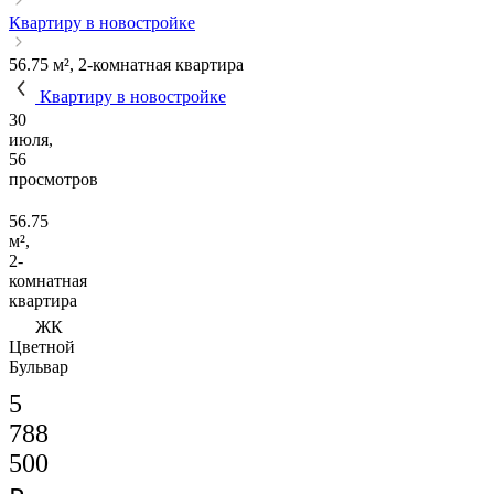
Квартиру в новостройке
56.75 м², 2-комнатная квартира
Квартиру в новостройке
30
июля,
56
просмотров
56.75
м²,
2-
комнатная
квартира
ЖК
Цветной
Бульвар
5
788
500