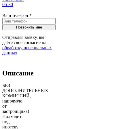
05-30
Ваш телефон
*
Отправляя заявку, вы
даёте своё согласие на
обработку персональных
данных
Описание
БЕЗ
ДOПOЛHИTЕЛЬНЫX
КОМИСCИЙ,
напpямую
от
зacтpoйщикa!
Подходит
под
ипотеку