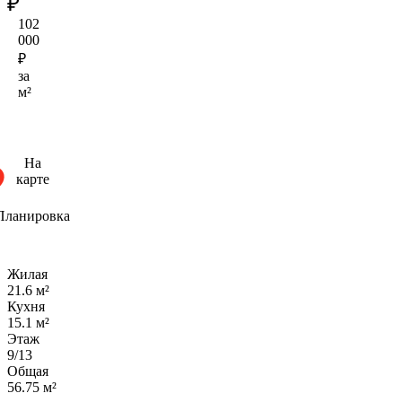
₽
102
000
₽
за
м²
На
карте
Планировка
Жилая
21.6 м²
Кухня
15.1 м²
Этаж
9/13
Общая
56.75 м²