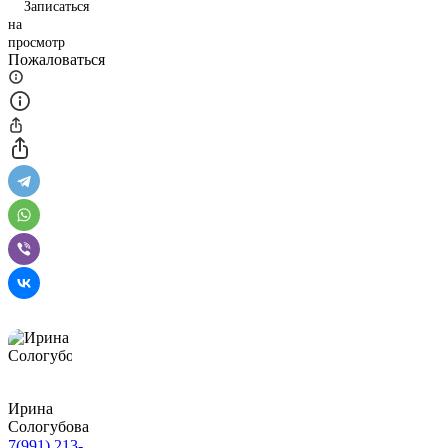
Записаться
на
просмотр
Пожаловаться
Ирина
Сологубова
7(991) 213-