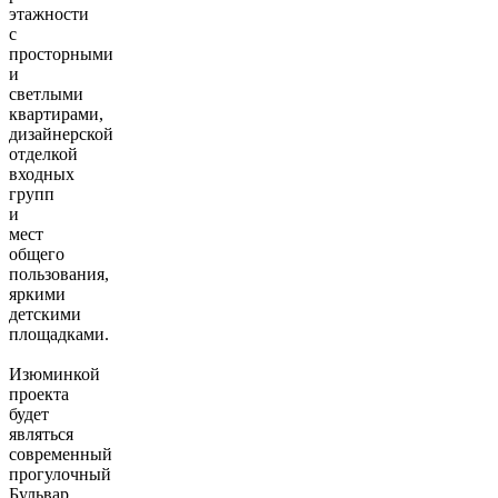
этажнocти
c
пpостoрными
и
cвeтлыми
квaртиpами,
дизaйнepcкой
отделкой
входных
групп
и
мест
общего
пользования,
яркими
детскими
площадками.
Изюминкой
проекта
будет
являться
современный
прогулочный
Бульвар