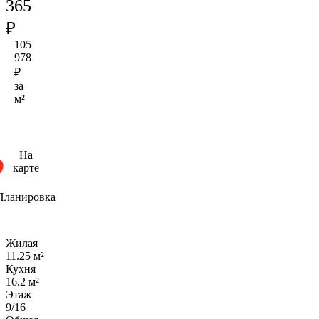
365
₽
105
978
₽
за
м²
На
карте
Планировка
Жилая
11.25 м²
Кухня
16.2 м²
Этаж
9/16