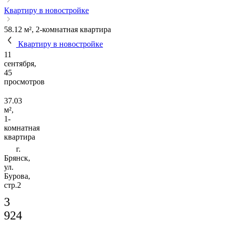
Квартиру в новостройке
58.12 м², 2-комнатная квартира
Квартиру в новостройке
11
сентября,
45
просмотров
37.03
м²,
1-
комнатная
квартира
г.
Брянск,
ул.
Бурова,
стр.2
3
924