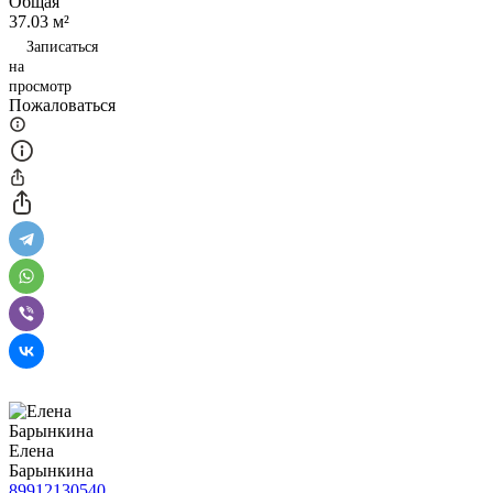
Общая
37.03 м²
Записаться
на
просмотр
Пожаловаться
Елена
Барынкина
89912130540