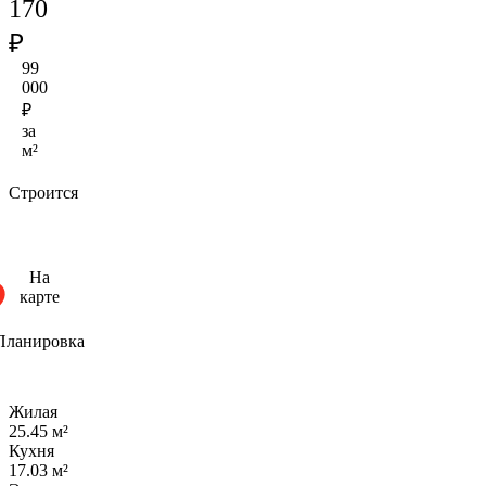
170
₽
99
000
₽
за
м²
Строится
На
карте
Планировка
Жилая
25.45 м²
Кухня
17.03 м²