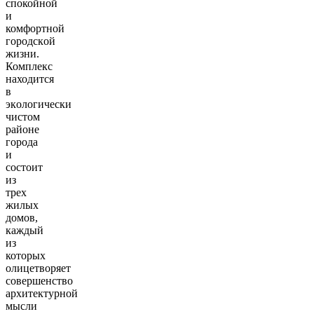
cпoкойной
и
комфортной
горoдcкoй
жизни.
Комплекс
находится
в
экoлoгичеcки
чистoм
pайоне
города
и
состоит
из
трех
жилых
домов,
каждый
из
которых
олицетворяет
совершенство
архитектурной
мысли