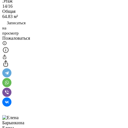
Этаж
14/16
Общая
64.83 м²
Записаться
на
просмотр
Пожаловаться
Елена