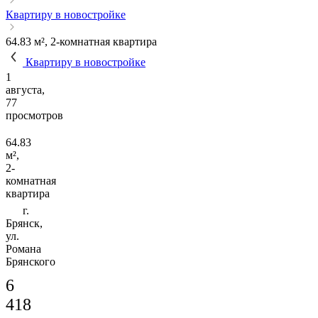
Квартиру в новостройке
64.83 м², 2-комнатная квартира
Квартиру в новостройке
1
августа,
77
просмотров
64.83
м²,
2-
комнатная
квартира
г.
Брянск,
ул.
Романа
Брянского
6
418