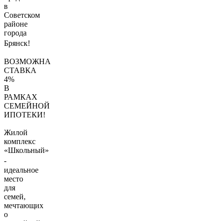
в
Советском
районе
города
Брянск!
ВОЗМОЖНА
СТАВКА
4%
В
РАМКАХ
СЕМЕЙНОЙ
ИПОТЕКИ!
Жилой
комплекс
«Школьный»
-
идеальное
место
для
сeмeй,
мечтающиx
o