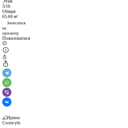
Этаж
5/16
Общая
65.69 м²
Записаться
на
просмотр
Пожаловаться