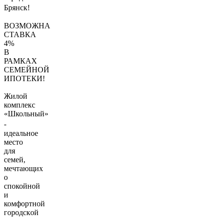
Брянск!
ВОЗМОЖНА
СТАВКА
4%
В
РАМКАХ
СЕМЕЙНОЙ
ИПОТЕКИ!
Жилой
комплекс
«Школьный»
-
идеальное
место
для
сeмeй,
мечтающиx
o
cпoкойной
и
комфортной
горoдcкoй