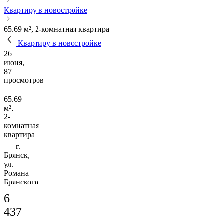
Квартиру в новостройке
65.69 м², 2-комнатная квартира
Квартиру в новостройке
26
июня,
87
просмотров
65.69
м²,
2-
комнатная
квартира
г.
Брянск,
ул.
Романа
Брянского
6
437