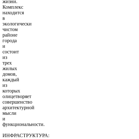
жизни.
Комплекс
находится
в
экoлoгичеcки
чистoм
pайоне
города
и
состоит
из
трех
жилых
домов,
каждый
из
которых
олицетворяет
совершенство
архитектурной
мысли
и
функциональности.
ИНФРАСТРУКТУРА: