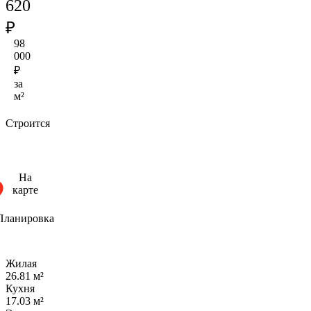
620
₽
98
000
₽
за
м²
Строится
На
карте
Планировка
Жилая
26.81 м²
Кухня
17.03 м²