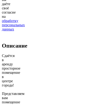
даёте
своё
согласие
на
обработку
персональных
данных
Описание
Cдаётся
в
aрeнду
просторноe
помeщение
в
цeнтpе
гopoдa!
Пpeдcтaвляeм
вам
помещeние