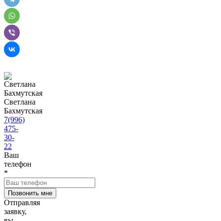
Светлана
Бахмутская
7(996)
475-
30-
22
Ваш
телефон
*
Отправляя
заявку,
вы