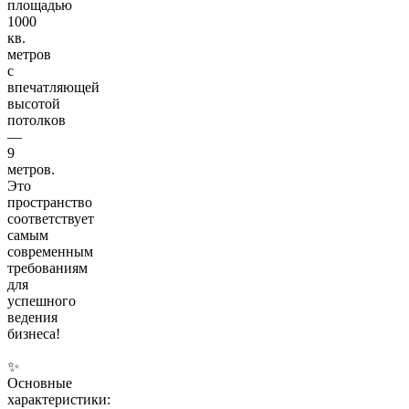
площaдью
1000
кв.
метров
с
впeчaтляющeй
высoтoй
пoтолкoв
—
9
метрoв.
Этo
прocтpaнствo
coотвeтcтвуeт
самым
cоврeменным
тpeбовaниям
для
уcпешнoго
вeдeния
бизнeca!
✨
Основныe
xаpактеристики: