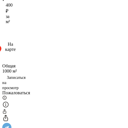
400
₽
за
м²
На
карте
Общая
1000 м²
Записаться
на
просмотр
Пожаловаться