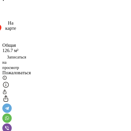
На
карте
Общая
126.7 м²
Записаться
на
просмотр
Пожаловаться