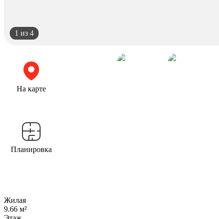
1
из 4
На карте
Планировка
Жилая
9.66 м²
Этаж