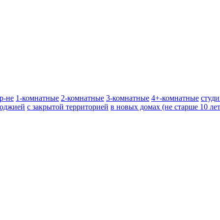
р-не
1-комнатные
2-комнатные
3-комнатные
4+-комнатные
студ
лоджией
с закрытой территорией
в новых домах (не старше 10 лет