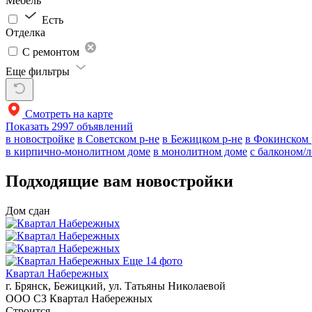
Мебель
Есть
Отделка
С ремонтом
Еще фильтры
Смотреть на карте
Показать
2997 объявлений
в новостройке
в Советском р-не
в Бежицком р-не
в Фокинском 
в кирпично-монолитном доме
в монолитном доме
с балконом/
Подходящие вам новостройки
Дом сдан
Еще 14 фото
Квартал Набережных
г. Брянск, Бежицкий, ул. Татьяны Николаевой
ООО СЗ Квартал Набережных
Строится