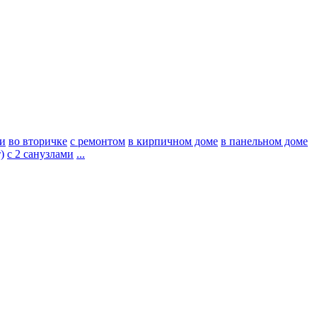
ии
во вторичке
с ремонтом
в кирпичном доме
в панельном доме
)
с 2 санузлами
...