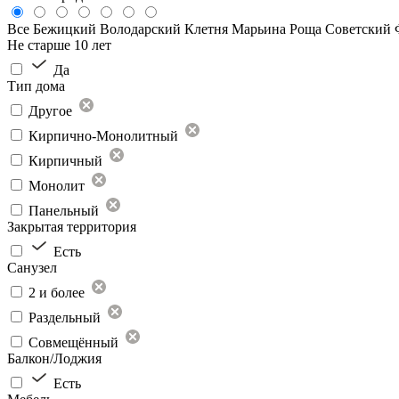
Все
Бежицкий
Володарский
Клетня
Марьина Роща
Советский
Не старше 10 лет
Да
Тип дома
Другое
Кирпично-Монолитный
Кирпичный
Монолит
Панельный
Закрытая территория
Есть
Санузел
2 и более
Раздельный
Совмещённый
Балкон/Лоджия
Есть