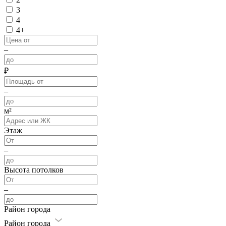
3
4
4+
–
₽
–
м²
Этаж
–
Высота потолков
–
Район города
Район города