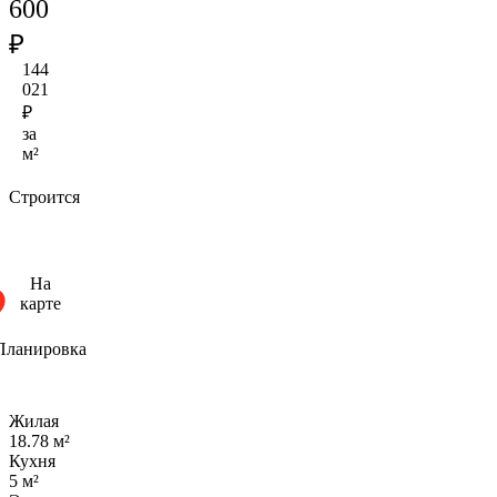
600
₽
144
021
₽
за
м²
Строится
На
карте
Планировка
Жилая
18.78 м²
Кухня
5 м²