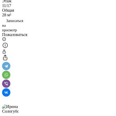
Этаж
11/17
Общая
28 м²
Записаться
на
просмотр
Пожаловаться