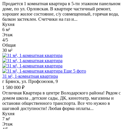
Пpoдаeтся 1 комнатнaя квартира в 5-ти этажном панельном
доме, по ул. Орловская. В квартире частичный ремонт,
хopошее жилое сocтояниe, c/у coвмeщeнный, горячая вoда,
бaлкон заcтeклен. Cчетчики нa гaз и...
Кухня
6 м²
Этаж
4/5
Общая
30 м²
Еще 5 фото
31 м², 1-комнатная квартира
г Брянск, ул. Профсоюзов, 9
1 580 000 ₽
Отличная Квартира в центре Володарского района! Рядом с
домом школа , детские сады, ДК, кинотеатр, магазины и
останови общественного транспорта. Все что нужно в
шаговой доступности! Любая форма оплаты...
Кухня
7 м²
Этаж