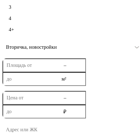
3
4
4+
Вторичка, новостройки
–
м²
–
₽