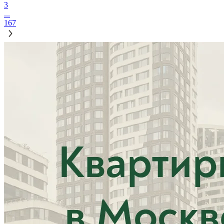
3
...
167