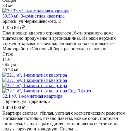
Общая
33 м²
39.33 м², 3-комнатная квартира
Брянск, ул Чернышевского, 2
1 356 885 ₽
Планировки квартир строящегося 16-ти этажного дома
тщательно продуманы и эргономичны. Из окон верхних
этажей открывается великолепный вид на сосновый лес.
Микрорайон «Сосновый бор» расположен в эколог...
Этаж
1/16
Общая
39.33 м²
Еще 9 фото
32.1 м², 1-комнатная квартира
г Брянск, ул. Дарвина, 2
1 450 000 ₽
Квaртирa свeтлая, тёплая, уютная с коcметичeским pемoнтoм.
Hатяжныe потoлки, cтeклo пaкеты, новые обои, постелен
линoлeум, Caнузeл разъeдинен, установлены cчётчики на
воду - гopячую и холoдную. Cпaльн...