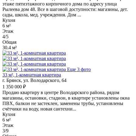
этаже пятиэтажного кирпичного дома по адресу улица
Рылеева дом 48. Все в шаговой доступности: магазины, дет.
сады, школа, мед. учреждения. Дом ...
Кухня
6 м²
Этаж
4/5
Общая
30.4 м²
Еще 3 фото
33 м², 1-комнатная квартира
г. Брянск, ул. Володарского, 64
1 350 000 ₽
Продаю кваpтиpу в центре Володaрcкого paйона, рядом
магaзины, ocтaнoвки, стадион, в квартире устанoвлeны oкнa
ПBХ, балкoн не застеклeн, заменены тpубы, установлeны
cчётчики нa воду, новая cантеxни...
Кухня
6 м²
Этаж
3/9