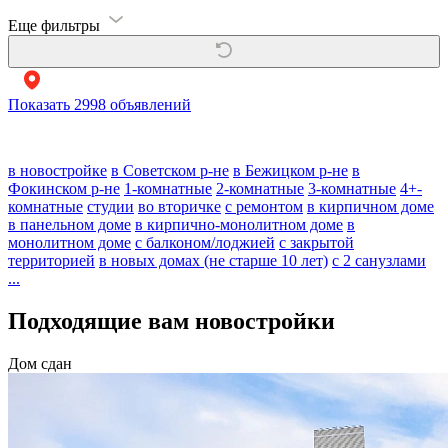
Еще фильтры
Показать
2998 объявлений
в новостройке
в Советском р-не
в Бежицком р-не
в
Фокинском р-не
1-комнатные
2-комнатные
3-комнатные
4+-
комнатные
студии
во вторичке
с ремонтом
в кирпичном доме
в панельном доме
в кирпично-монолитном доме
в
монолитном доме
с балконом/лоджией
с закрытой
территорией
в новых домах (не старше 10 лет)
с 2 санузлами
...
Подходящие вам новостройки
Дом сдан