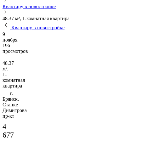
Квартиру в новостройке
48.37 м², 1-комнатная квартира
Квартиру в новостройке
9
ноября,
196
просмотров
48.37
м²,
1-
комнатная
квартира
г.
Брянск,
Станке
Димитрова
пр-кт
4
677