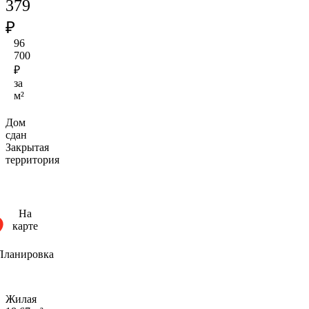
379
₽
96
700
₽
за
м²
Дом
сдан
Закрытая
территория
На
карте
Планировка
Жилая