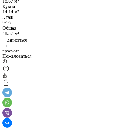
18.67 м²
Кухня
14.14 м²
Этаж
9/16
Общая
48.37 м²
Записаться
на
просмотр
Пожаловаться